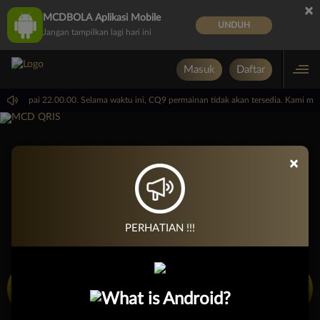
×
MCDBOLA Aplikasi Mobile
UNDUH
Jangan tampilkan lagi hari ini
Masuk
Daftar
.26 sampai 22.00.00. Selama waktu ini, CQ9 permainan tidak akan tersedia. Kami m
×
PERHATIAN !!!
JACKPOT
PLAY
IDR
12,734,118,886